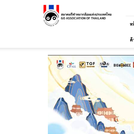
สมาคม
กีฬา
หมาก
ล้อม
หน
แห่ง
ประเทศไทย
ด