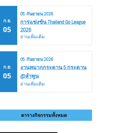
05.
กันยายน
2026
ก.ย.
การแข่งขัน Thailand Go League
05
2026
อ่านเพิ่มเติม
05.
กันยายน
2026
ก.ย.
งานหมากกระดาน 5 กระดาน
05
@ลำพูน
อ่านเพิ่มเติม
ตารางกิจกรรมทั้งหมด