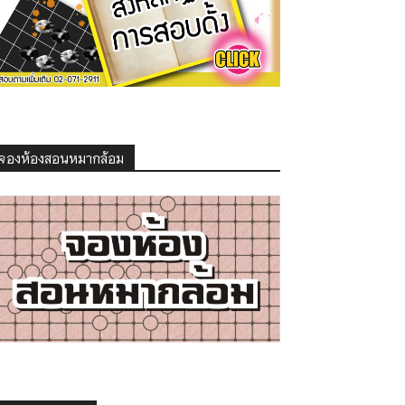
จองห้องสอนหมากล้อม