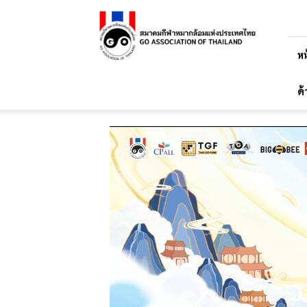
สมาคม
กีฬา
หมาก
ล้อม
หน
แห่ง
ประเทศไทย
ด