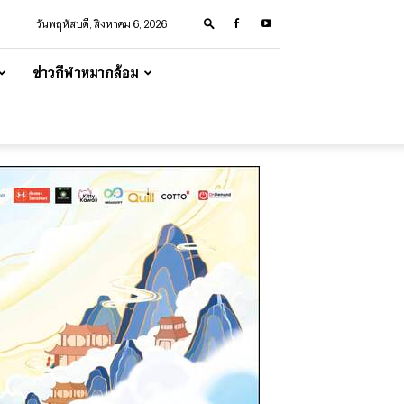
วันพฤหัสบดี, สิงหาคม 6, 2026
ข่าวกีฬาหมากล้อม