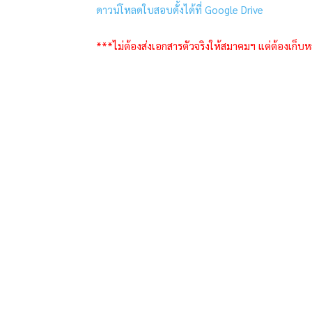
ดาวน์โหลดใบสอบดั้งได้ที่ Google Drive​
***ไม่ต้องส่งเอกสารตัวจริงให้สมาคมฯ แต่ต้องเก็บหล