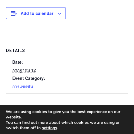
Add to calendar
DETAILS
Date:
กรกฎาคม 12
Event Category:
การแข่งขัน
การแข่งขันหมากล้อม CP ALL
THAMMASAT OPEN GO
We are using cookies to give you the best experience on our
CUP 2026
TOURNAMENT 2025
website.
You can find out more about which cookies we are using or
switch them off in
settings
.