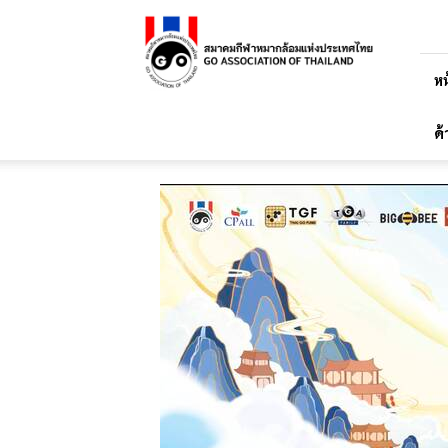
สมาคม
กีฬา
หมาก
ล้อม
หน
แห่ง
ประเทศไทย
ด