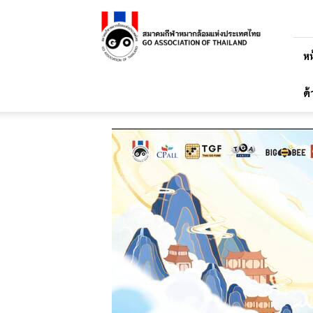
สมาคม
กีฬา
หมาก
ล้อม
หน
แห่ง
ประเทศไทย
ด