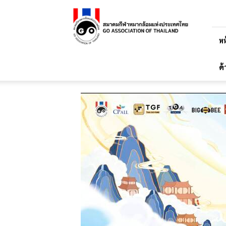
สมาคม
กีฬา
หมาก
ล้อม
หน
แห่ง
ประเทศไทย
ด