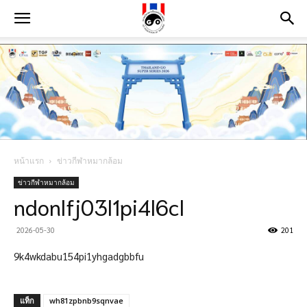
หน้าแรก
ข่าวกีฬาหมากล้อม
ข่าวกีฬาหมากล้อม
ndonlfj03l1pi4l6cl
2026-05-30
201
9k4wkdabu154pi1yhgadgbbfu
แท็ก
wh81zpbnb9sqnvae