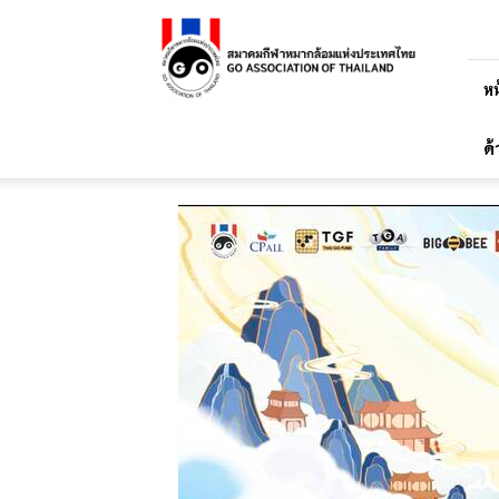
สมาคม
กีฬา
หมาก
ล้อม
หน
แห่ง
ประเทศไทย
ด