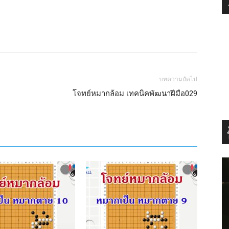
บทความถัดไป
โจทย์หมากล้อม เทคนิคพัฒนาฝีมือ029