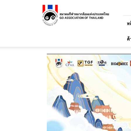
สมาคม
กีฬา
หมาก
ล้อม
หน
แห่ง
ประเทศไทย
ด