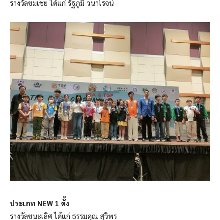
รางวัลชมเชย ได้แก่ รัฐภูมิ วนาโรจน์
ประเภท NEW 1 ดั้ง
รางวัลชนะเลิศ ได้แก่ ธรรมคุณ สุวิพร