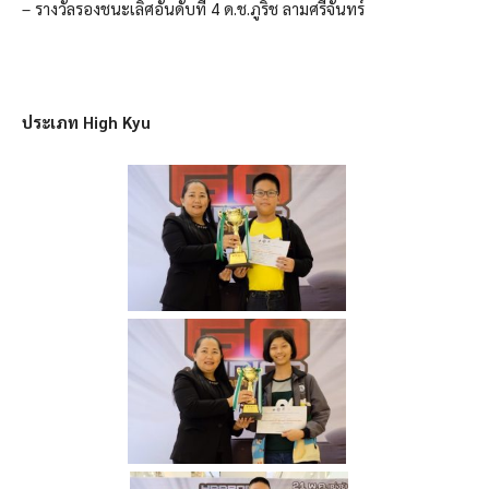
– รางวัลรองชนะเลิศอันดับที่ 4 ด.ช.ภูริช ลามศรีจันทร์
ประเภท High Kyu