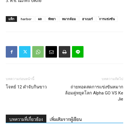
3. ด.ช. ณภัทร ปัดภัย
แท็ก
harbor
ผล
พัทยา
หมากล้อม
ฮาเบอร์
่การแข่งขัน
บทความก่อนหน้านี้
บทความถัดไป
โจทย์ 12 ดำจับกินขาว
ถ่ายทอดสดการแข่งขันหมาก
ล้อมคู่หยุดโลก Alpha GO VS Ke
Jie
บทความที่เกี่ยวข้อง
เพิ่มเติมจากผู้เขียน