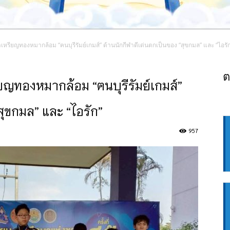
เหรียญทองหมากล้อม “ฅนบุรีรัมย์เกมส์” ด้านนักกีฬาดีเด่นตกเป็นของ “สุขกมล” และ “ไอรั
ต
ียญทองหมากล้อม “ฅนบุรีรัมย์เกมส์”
สุขกมล” และ “ไอรัก”
957