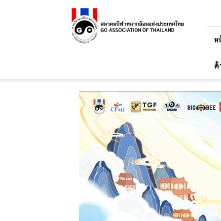
สมาคม
กีฬา
หมาก
ล้อม
หน
แห่ง
ประเทศไทย
ด