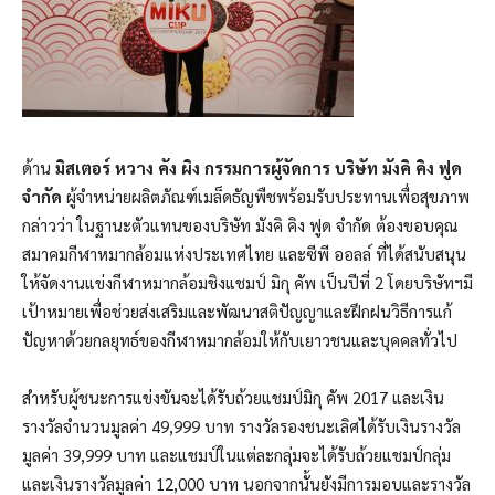
ด้าน
มิสเตอร์ หวาง คัง ผิง กรรมการผู้จัดการ บริษัท มังคิ คิง ฟูด
จำกัด
ผู้จำหน่ายผลิตภัณฑ์เมล็ดธัญพืชพร้อมรับประทานเพื่อสุขภาพ
กล่าวว่า ในฐานะตัวแทนของบริษัท มังคิ คิง ฟูด จำกัด ต้องขอบคุณ
สมาคมกีฬาหมากล้อมแห่งประเทศไทย และซีพี ออลล์ ที่ได้สนับสนุน
ให้จัดงานแข่งกีฬาหมากล้อมชิงแชมป์ มิกุ คัพ เป็นปีที่ 2 โดยบริษัทฯมี
เป้าหมายเพื่อช่วยส่งเสริมและพัฒนาสติปัญญาและฝึกฝนวิธีการแก้
ปัญหาด้วยกลยุทธ์ของกีฬาหมากล้อมให้กับเยาวชนและบุคคลทั่วไป
สำหรับผู้ชนะการแข่งขันจะได้รับถ้วยแชมป์มิกุ คัพ 2017 และเงิน
รางวัลจำนวนมูลค่า 49,999 บาท รางวัลรองชนะเลิศได้รับเงินรางวัล
มูลค่า 39,999 บาท และแชมป์ในแต่ละกลุ่มจะได้รับถ้วยแชมป์กลุ่ม
และเงินรางวัลมูลค่า 12,000 บาท นอกจากนั้นยังมีการมอบและรางวัล