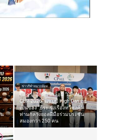
ข่าวกีฬาหมากล้อม
ปิดฉากศึกหมากล้อม “CP ALL
CUP 2026” แชมป์ High Dan ตก
เป็นของ “ธีระ รุ่งเรืองทวีพงศ์”
ใน
ท่ามกลางยอดฝีมือร่วมประชัน
สมองกว่า 250 คน