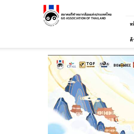
สมาคม
กีฬา
หมาก
ล้อม
หน
แห่ง
ประเทศไทย
ด