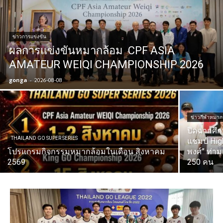
ข่าวการแข่งขัน
ผลการแข่งขันหมากล้อม CPF ASIA
AMATEUR WEIQI CHAMPIONSHIP 2026
gonga
-
2026-08-08
ข่าวกีฬาหมาก
ปิดฉากศึ
THAILAND GO SUPER SERIES
แชมป์ High
โปรแกรมกิจกรรมหมากล้อมในเดือน สิงหาคม
พงศ์” ท่า
2569
250 คน