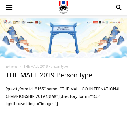
หน้าแรก
THE MALL 2019 Person type
THE MALL 2019 Person type
[gravityform id=”155″ name=”THE MALL GO INTERNATIONAL
CHAMPIONSHIP 2019 บุคคล”][directory form=”155″
lightboxsettings=”images”]