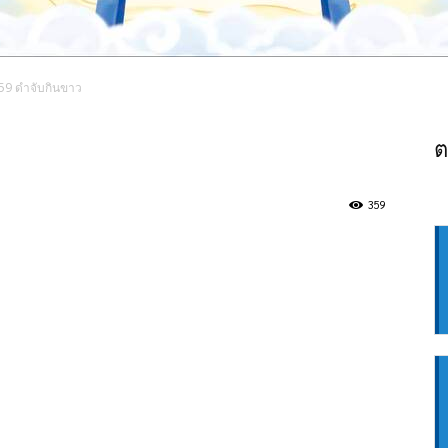
59 ดำจับกินขาว
ต
359