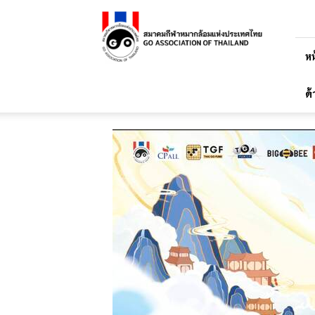
สมาคม
กีฬา
หมาก
ล้อม
หน
แห่ง
ประเทศไทย
ด