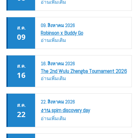
อ่านเพิ่มเติม
09.
สิงหาคม
2026
ส.ค.
Robinson x Buddy Go
09
อ่านเพิ่มเติม
16.
สิงหาคม
2026
ส.ค.
The 2nd Wulu Zhengba Tournament 2026
16
อ่านเพิ่มเติม
22.
สิงหาคม
2026
ส.ค.
งาน spim discovery day
22
อ่านเพิ่มเติม