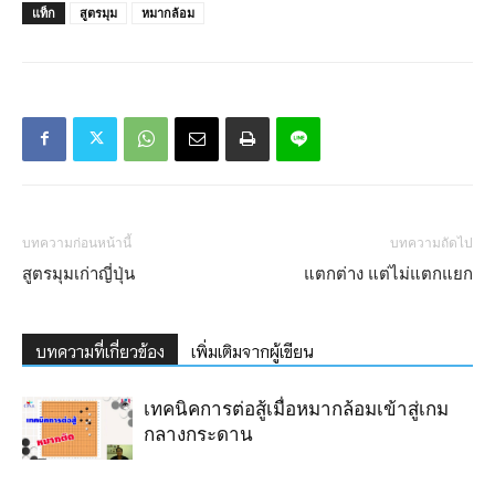
แท็ก
สูตรมุม
หมากล้อม
บทความก่อนหน้านี้
บทความถัดไป
สูตรมุมเก่าญี่ปุ่น
แตกต่าง แต่ไม่แตกแยก
บทความที่เกี่ยวข้อง
เพิ่มเติมจากผู้เขียน
เทคนิคการต่อสู้เมื่อหมากล้อมเข้าสู่เกม
กลางกระดาน