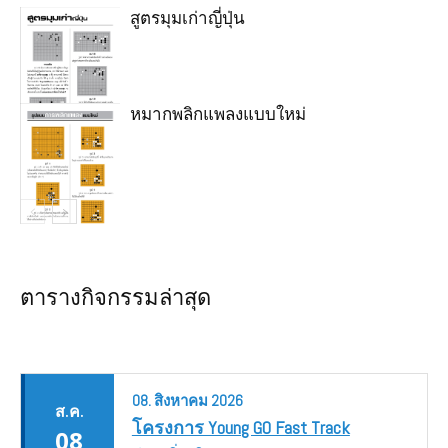
สูตรมุมเก่าญี่ปุ่น
หมากพลิกแพลงแบบใหม่
ตารางกิจกรรมล่าสุด
08.
สิงหาคม
2026
ส.ค.
โครงการ Young GO Fast Track
08