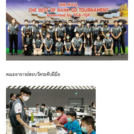
คณะอาจารย์สอบวัดระดับฝีมือ