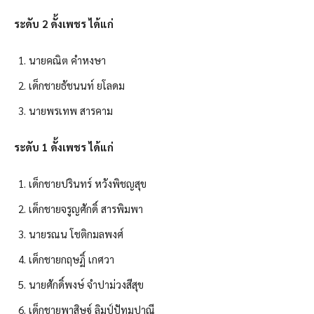
ระดับ 2 ดั้งเพชร ได้แก่
นายคณิต คำหงษา
เด็กชายธัชนนท์ ยโลดม
นายพรเทพ สารคาม
ระดับ 1 ดั้งเพชร ได้แก่
เด็กชายปรินทร์ หวังพิชญสุข
เด็กชายจรูญศักดิ์ สารพิมพา
นายรณน โชติกมลพงศ์
เด็กชายกฤษฏิ์ เกศวา
นายศักดิ์พงษ์ จำปาม่วงสีสุข
เด็กชายพาสิษฐ์ ลิมป์ปัทมปาณี