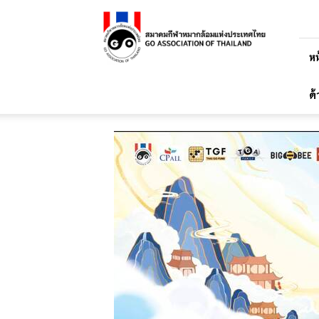
สมาคม
กีฬา
หมาก
ล้อม
หน
แห่ง
ประเทศไทย
ด