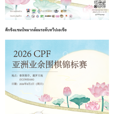
ศึกชิงแชมป์หมากล้อมระดับทวีปเอเชีย