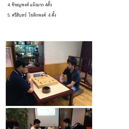
ชิษณุพงศ์ แจ้งมาก 4ดั้ง
ศรีสินทร์ โชติกพงศ์ 4 ดั้ง