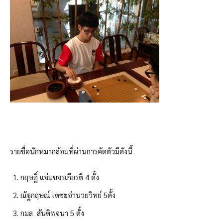
รายชื่อนักหมากล้อมที่ผ่านการคัดตัวมีดังนี้
กฤษฏิ์ แจ่มขจรเกียรติ 4 ดั้ง
ณัฐกฤษณ์ เตชะอํานวยวิทย์ 5ดั้ง
กมล สันติพจนา 5 ดั้ง