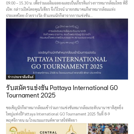
09.00 – 15.30 น. เพื่อร่วมเฉลิมฉลองและเป็นเกียรติแก่วงการหมากล้อมไทย พิธี
เปิด: กล่าวเปิดโดยคุณวิเชียร จึงวิโรจน์ นายกสมาคมกีฬาหมากล้อมแห่ง
ประเทศไทย ถ้วยรางวัล ตัวแทนนักกีฬาจากการแข่งขัน...
ข่าวประชาสัมพันธ์
รับสมัครแข่งขัน Pattaya International GO
Tournament 2025
ขอเชิญนักกีฬา​หมากล้อม​เข้าร่วมการแข่งขัน​หมากล้อม​ระดับนานาชาติสุดยิ่ง
ใหญ่แห่งปี ​Pattaya International GO Tournament 2025 วันที่ 8-9
พฤศจิกายน​ ณ​ โรงแรมแกรนด์​พาลา​ส​โซ่​พัทยา​