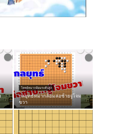
โจทย์หมากล้อมระดับสูง
ม
กลยุทธ์หมากล้อมล่อซ้ายจู่โจม
ขวา