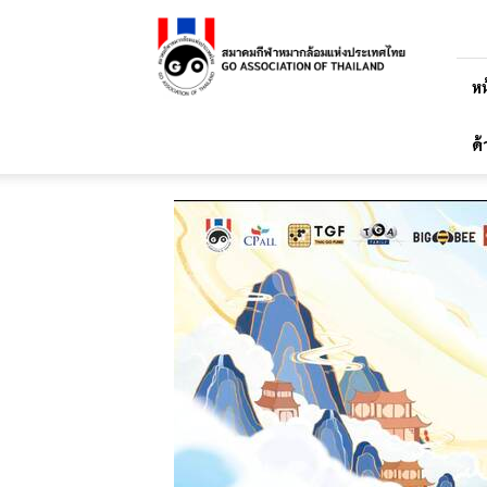
สมาคม
กีฬา
หมาก
ล้อม
หน
แห่ง
ประเทศไทย
ด