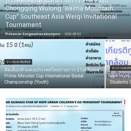
การคัดเลือกตัวแทนรายการ The 2026
Chongqing Wulong “Baima Mountain
Cup” Southeast Asia Weiqi Invitational
Tournament
Pichanon Songwattanakumjorn
-
2026-08-03
ข่าวประชาสัมพันธ์
ข่าวการแข่งขั
คัดเลือกตัวแทนประเทศไทยรายการ 21st Korea
Prime Minister Cup International Baduk
ผลการแข่
Championship (Youth)
Students