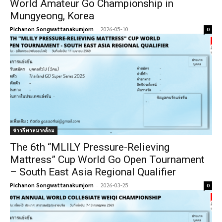
World Amateur Go Championship in
Mungyeong, Korea
Pichanon Songwattanakumjorn
-
2026-05-10
0
ข่าวกีฬาหมากล้อม
The 6th “MLILY Pressure-Relieving
Mattress” Cup World Go Open Tournament
– South East Asia Regional Qualifier
Pichanon Songwattanakumjorn
-
2026-03-25
0