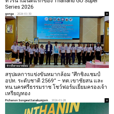
ทัวร์นา​เมนต์​แรกของ Thailand GO​ Super
Series 2026
gonga
-
2026-01-30
0
ข่าวกีฬาหมากล้อม
สรุปผลการแข่งขันหมากล้อม “ศึกชิงแชมป์
อปท. ระดับชาติ 2569” – ทต.เขาชัยสน และ
ทน.นครศรีธรรมราช โชว์ฟอร์มเยี่ยมครองเจ้า
เหรียญทอง
Pichanon Songwattanakumjorn
-
2026-01-28
0