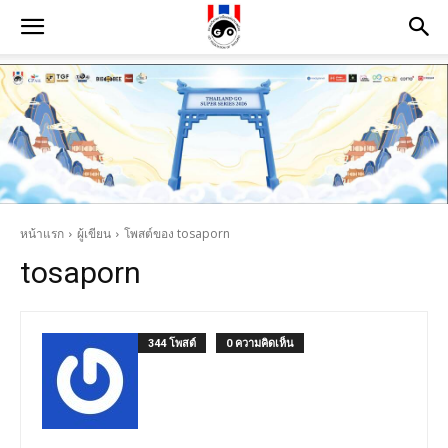
หน้าแรก
ผู้เขียน
โพสต์ของ tosaporn
tosaporn
344 โพสต์
0 ความคิดเห็น