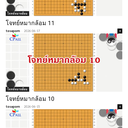
โจทย์หมากล้อม
โจทย์หมากล้อม 11
tosaporn
-
2026-06-17
0
โจทย์หมากล้อม
โจทย์หมากล้อม 10
tosaporn
-
2026-06-15
0