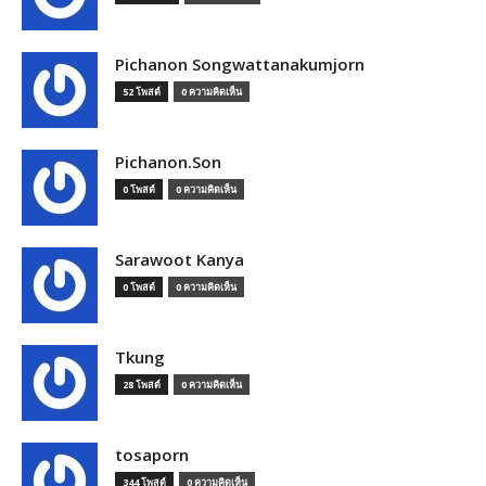
Pichanon Songwattanakumjorn
52 โพสต์
0 ความคิดเห็น
Pichanon.Son
0 โพสต์
0 ความคิดเห็น
Sarawoot Kanya
0 โพสต์
0 ความคิดเห็น
Tkung
28 โพสต์
0 ความคิดเห็น
tosaporn
344 โพสต์
0 ความคิดเห็น