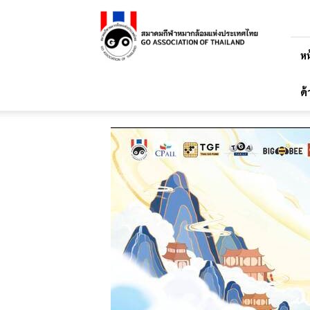
สมาคม
กีฬา
หมาก
ล้อม
หน
แห่ง
ประเทศไทย
ด