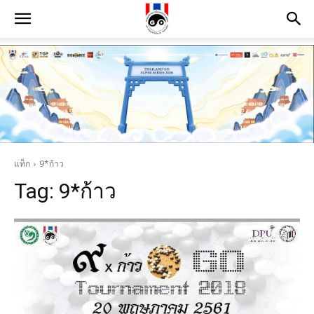
แท็ก
9*ก้าว
Tag:
9*ก้าว