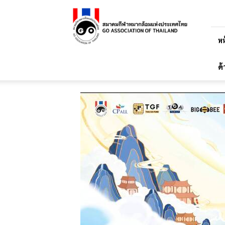
สมาคม
กีฬา
หมาก
ล้อม
หน
แห่ง
ประเทศไทย
ด