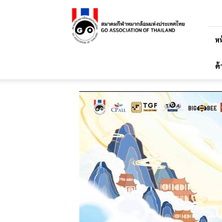
สมาคม
กีฬา
หมาก
ล้อม
หน
แห่ง
ประเทศไทย
ด