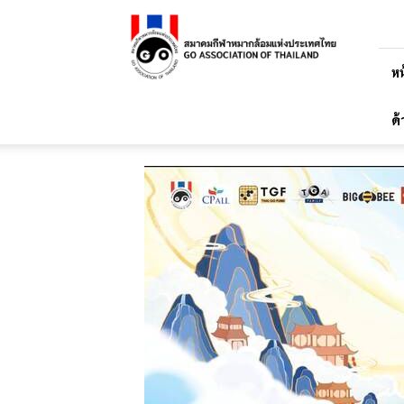
สมาคม
กีฬา
หมาก
ล้อม
หน
แห่ง
ประเทศไทย
ด