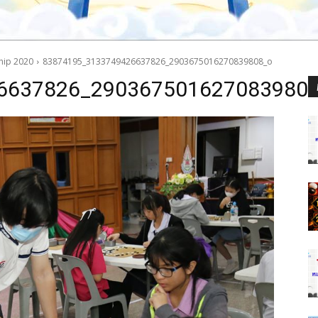
hip 2020
83874195_3133749426637826_2903675016270839808_o
6637826_290367501627083980