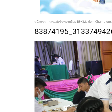
หน้าแรก
การแข่งขันหมากล้อม BPK Maklom Champions
83874195_313374942