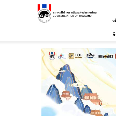
สมาคม
กีฬา
หมาก
ล้อม
หน
แห่ง
ประเทศไทย
ด